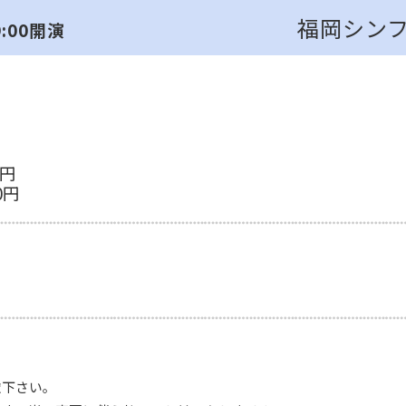
福岡シンフ
9:00開演
0円
0円
慮下さい。