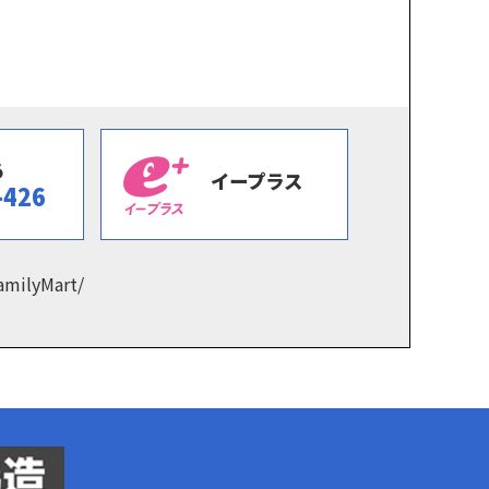
あ
イープラス
-426
amilyMart/