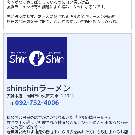
臭みがなくさっぱりしているのにコク深い逸品。
長浜ラーメン特有の細麺によく絡み、クセになる味です。
老若男女問わず、常連客に愛される博多の名物ラーメン居酒屋。
屋台の雰囲気を受け継ぐ、どこか懐かしい空間をお楽しみあれ。
shinshinラーメン
天神本店 福岡市中央区天神3-2-19 1F
092-732-4006
TEL
博多屋台出身の店主がこだわりぬいた『博多純情らーめん』
食べやすく誰にでも愛される純情なとんこつらーめんを求めるなら是
非とも[ShinShin]へ！
老若男女問わず地元の皆さまから博多を訪れた方にも親しまれるお店