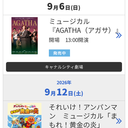
9
6
月
日(日)
ミュージカル
『AGATHA（アガサ）』
開場 13:00開演
キャナルシティ劇場
2026年
9
12
月
日(土)
それいけ！アンパンマ
ン ミュージカル「ま
もれ！黄金の炎」