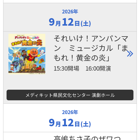
2026年
9
12
月
日(土)
それいけ！アンパンマ
ン ミュージカル「ま
もれ！黄金の炎」
15:30開場 16:00開演
メディキット県民文化センター 演劇ホール
2026年
9
12
月
日(土)
高嶋ちさ子のザワつ