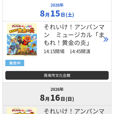
2026年
8
15
月
日(土)
それいけ！アンパンマ
ン ミュージカル「ま
もれ！黄金の炎」
14:15開場 14:45開演
周南市文化会館
2026年
8
16
月
日(日)
それいけ！アンパンマ