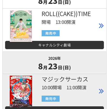
8
23
月
日(日)
ROLL((CAKE))TIME
開場 13:00開演
キャナルシティ劇場
2026年
8
23
月
日(日)
マジックサーカス
10:00開場 11:00開演